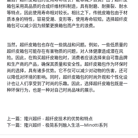
箱包采用高品质的合成纤维材料制造，具有耐磨、耐撕裂、耐水
等特点，因此使用寿命相对较长。相比之下，传统皮箱包由于材
质本身的特性，容易受潮、变形等，使用寿命较短。选择超纤皮
箱包可以减少因为频繁更换箱包而产生的浪费。
当然，超纤皮箱包也存在一些挑战和问题。例如，一些低质量的
超纤皮箱包可能存在有害物质的问题，对人体健康造成潜在风
险。因此，在购买超纤皮箱包时，消费者应该选择来自可靠品牌
和生产商的产品，确保其质量和安全性。超纤皮箱包作为环保时
尚的选择，具有诸多优势。它不仅可以减少对动物的伤害，还可
以降低对环境的影响。同时，超纤皮箱包的时尚外观和个性化设
计也让人们享受到了时尚的乐趣。因此，选择超纤皮箱包既是一
种环保行为，也是一种对自己时尚品味的展示。
隆兴超纤,超纤皮革,隆之兴超纤,隆兴沙发家具革,汽车革
上一篇：
隆兴超纤 - 超纤皮技术的优势和特点
下一篇：
隆兴超纤 - 极简系列融入生活—Minotti系列