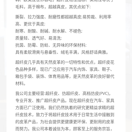
毛料，高于棉布，超越真皮，其优点如下:
撕裂、拉力强度、耐磨性都超越真皮;易剪裁、利用率
高、更优于真皮;
耐寒、耐酸、耐碱、耐水解、不褪色;
质量轻、透气好、易清洗;
抗茵、防霉、防蛀、无异味的环保材料;
具有柔软滑爽与悬垂性、绒毛丰满，风格舒适典雅。
超纤皮几乎具有天然皮革的一切特性和优点，超纤皮花
色品种多样，现已广泛应用于汽车内饰、家具、鞋子、
箱包手袋、装饰、体育用品等，是天然皮革的良好替代
材料。
我公司主要经营:超纤皮、仿超纤皮、高档仿皮(PVC)，
专业开发、推广超纤皮产品。现在超纤皮在汽车、家具
方面已广泛使用。我们仍然执着的研究更精益求精的超
纤皮技术，致力于将超纤皮技术用于日常生活中接触到
的皮革产品，为社会提供更健康更环保、更耐用的皮革
而努力。我公司本着诚信为本，顾客至上的服务宗旨，